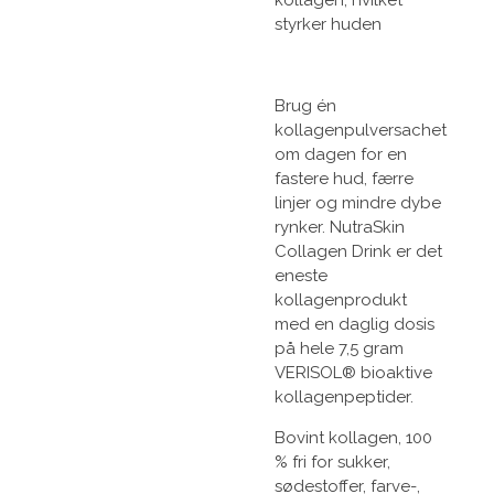
kollagen, hvilket
styrker huden
Brug én
kollagenpulversachet
om dagen for en
fastere hud, færre
linjer og mindre dybe
rynker. NutraSkin
Collagen Drink er det
eneste
kollagenprodukt
med en daglig dosis
på hele 7,5 gram
VERISOL® bioaktive
kollagenpeptider.
Bovint kollagen, 100
% fri for sukker,
sødestoffer, farve-,