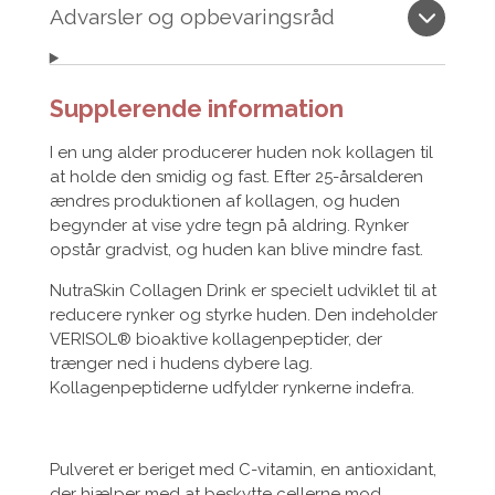
Advarsler og opbevaringsråd
Supplerende information
I en ung alder producerer huden nok kollagen til
at holde den smidig og fast. Efter 25-årsalderen
ændres produktionen af kollagen, og huden
begynder at vise ydre tegn på aldring. Rynker
opstår gradvist, og huden kan blive mindre fast.
NutraSkin Collagen Drink er specielt udviklet til at
reducere rynker og styrke huden. Den indeholder
VERISOL® bioaktive kollagenpeptider, der
trænger ned i hudens dybere lag.
Kollagenpeptiderne udfylder rynkerne indefra.
Pulveret er beriget med C-vitamin, en antioxidant,
der hjælper med at beskytte cellerne mod