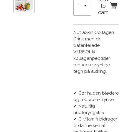
to
cart
NutraSkin Collagen
Drink med de
patenterede
VERISOL®
kollagenpeptider
reducerer synlige
tegn på aldring.
✔ Gør huden blødere
og reducerer rynker
✔ Naturlig
hudforyngelse
✔ C-vitamin bidrager
til dannelsen af