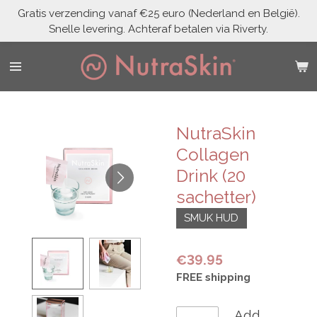
Gratis verzending vanaf €25 euro (Nederland en België).
Skip
Snelle levering. Achteraf betalen via Riverty.
to
main
content
NutraSkin
Collagen
Drink (20
sachetter)
SMUK HUD
€39.95
FREE shipping
Add