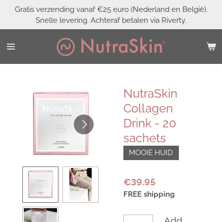
Gratis verzending vanaf €25 euro (Nederland en België).
Skip
Snelle levering. Achteraf betalen via Riverty.
to
main
content
NutraSkin
Collagen
Drink - 20
sachets
MOOIE HUID
€39.95
FREE shipping
Add