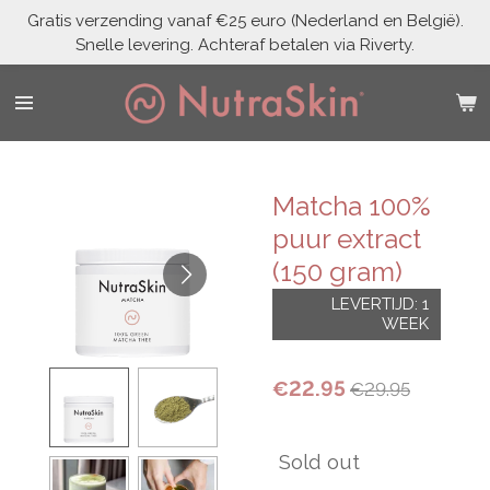
Gratis verzending vanaf €25 euro (Nederland en België).
Skip
Snelle levering. Achteraf betalen via Riverty.
to
main
content
Matcha 100%
puur extract
(150 gram)
LEVERTIJD: 1
WEEK
€22.95
€29.95
Sold out