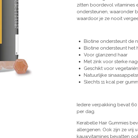
zitten boordevol vitamines 
ondersteunen, waaronder biot
waardoor je ze nooit vergee
Biotine ondersteunt de 
Biotine ondersteunt het
Voor glanzend haar
Met zink voor sterke nag
Geschikt voor vegetariër
Natuurlijke sinaasappel
Slechts 11 kcal per gumm
Iedere verpakking bevat 6
per dag.
Kerabelle Hair Gummies beva
allergenen. Ook zijn ze vrij
kauwvitamines bevatten ook