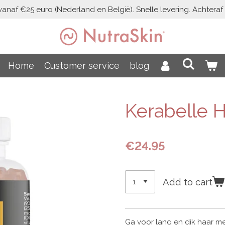
vanaf €25 euro (Nederland en België). Snelle levering. Achteraf b
Home
Customer service
blog
Kerabelle 
€24.95
Add to cart
Ga voor lang en dik haar m